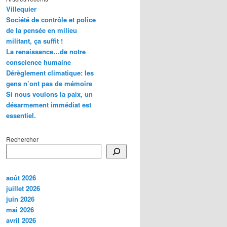
Villequier
Société de contrôle et police
de la pensée en milieu
militant, ça suffit !
La renaissance…de notre
conscience humaine
Dérèglement climatique: les
gens n’ont pas de mémoire
Si nous voulons la paix, un
désarmement immédiat est
essentiel.
Rechercher
août 2026
juillet 2026
juin 2026
mai 2026
avril 2026