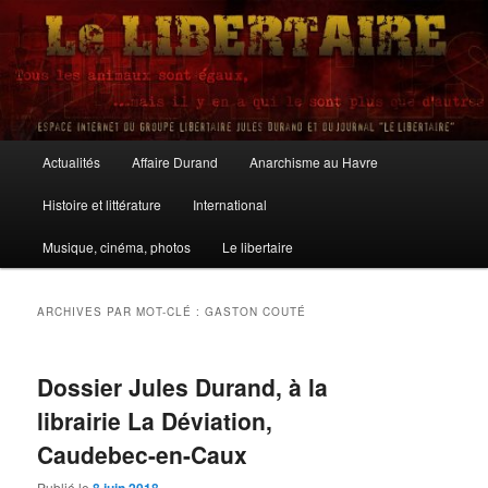
Aller
Aller
au
au
contenu
contenu
principal
secondaire
Le Libertaire
Menu
Actualités
Affaire Durand
Anarchisme au Havre
principal
Histoire et littérature
International
Musique, cinéma, photos
Le libertaire
ARCHIVES PAR MOT-CLÉ :
GASTON COUTÉ
Dossier Jules Durand, à la
librairie La Déviation,
Caudebec-en-Caux
Publié le