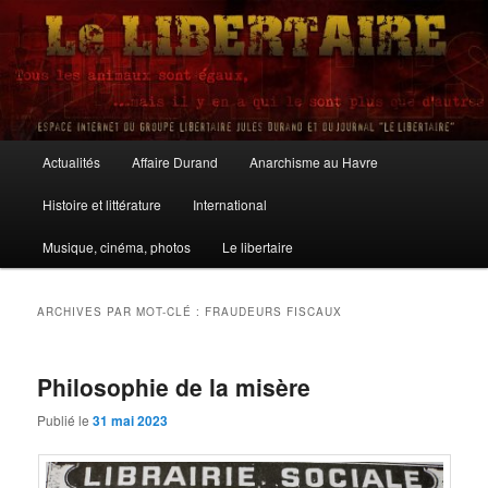
Aller
Aller
au
au
contenu
contenu
principal
secondaire
Le Libertaire
Menu
Actualités
Affaire Durand
Anarchisme au Havre
principal
Histoire et littérature
International
Musique, cinéma, photos
Le libertaire
ARCHIVES PAR MOT-CLÉ :
FRAUDEURS FISCAUX
Philosophie de la misère
Publié le
31 mai 2023