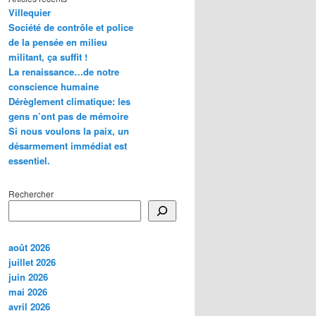
Villequier
Société de contrôle et police
de la pensée en milieu
militant, ça suffit !
La renaissance…de notre
conscience humaine
Dérèglement climatique: les
gens n’ont pas de mémoire
Si nous voulons la paix, un
désarmement immédiat est
essentiel.
Rechercher
août 2026
juillet 2026
juin 2026
mai 2026
avril 2026