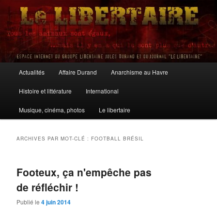
Aller
Aller
au
au
contenu
contenu
principal
secondaire
Le Libertaire
Menu
Actualités
Affaire Durand
Anarchisme au Havre
principal
Histoire et littérature
International
Musique, cinéma, photos
Le libertaire
ARCHIVES PAR MOT-CLÉ :
FOOTBALL BRÉSIL
Footeux, ça n'empêche pas
de réfléchir !
Publié le
4 juin 2014