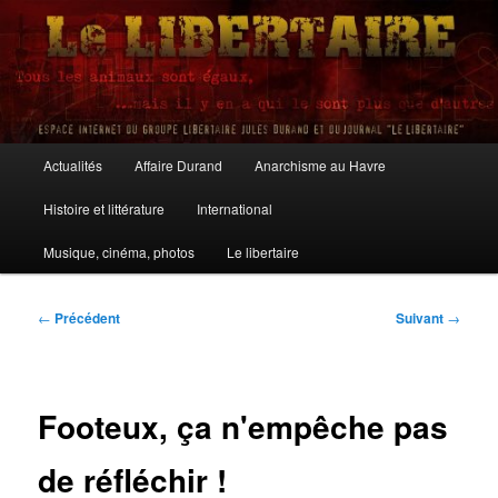
Aller
au
contenu
principal
Le Libertaire
Menu
Actualités
Affaire Durand
Anarchisme au Havre
principal
Histoire et littérature
International
Musique, cinéma, photos
Le libertaire
Navigation
←
Précédent
Suivant
→
des
articles
Footeux, ça n'empêche pas
de réfléchir !