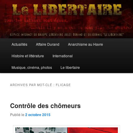
Aller
Aller
au
au
contenu
contenu
principal
secondaire
Le Libertaire
Menu
Actualités
Affaire Durand
Anarchisme au Havre
principal
Histoire et littérature
International
Musique, cinéma, photos
Le libertaire
ARCHIVES PAR MOT-CLÉ :
FLICAGE
Contrôle des chômeurs
Publié le
2 octobre 2015