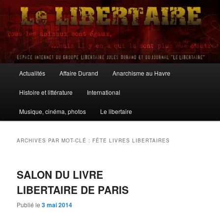
Aller
Aller
au
au
contenu
contenu
principal
secondaire
Le Libertaire
Menu
Actualités
Affaire Durand
Anarchisme au Havre
principal
Histoire et littérature
International
Musique, cinéma, photos
Le libertaire
ARCHIVES PAR MOT-CLÉ :
FÊTE LIVRES LIBERTAIRES
SALON DU LIVRE
LIBERTAIRE DE PARIS
Publié le
3 mai 2014