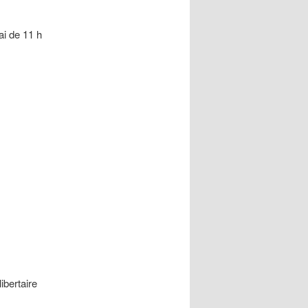
ai de 11 h
ibertaire