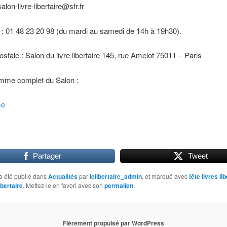
alon-livre-libertaire@sfr.fr
: 01 48 23 20 98 (du mardi au samedi de 14h à 19h30).
stale : Salon du livre libertaire 145, rue Amelot 75011 – Paris
mme complet du Salon :
me
Partager
Tweet
a été publié dans
Actualités
par
lelibertaire_admin
, et marqué avec
fête livres li
ibertaire
. Mettez-le en favori avec son
permalien
.
Fièrement propulsé par WordPress