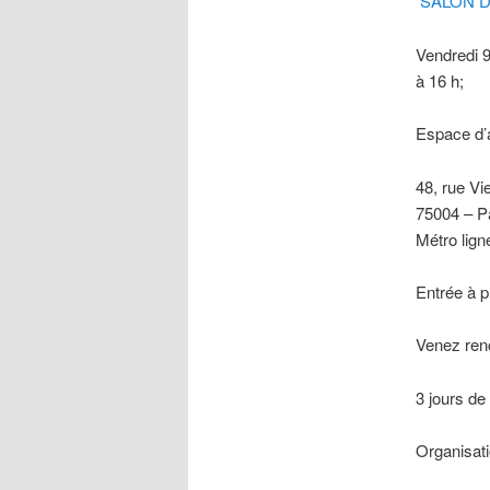
SALON D
Vendredi 9
à 16 h;
Espace d’
48, rue Vi
75004 – P
Métro lign
Entrée à pr
Venez renc
3 jours de
Organisati