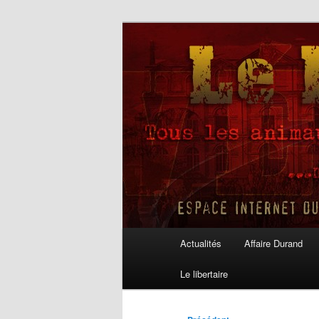
Aller
au
contenu
Le Libertaire
principal
Menu
Actualités
Affaire Durand
principal
Le libertaire
Navigation