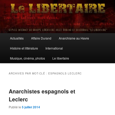
Aller
Aller
au
au
contenu
contenu
principal
secondaire
Le Libertaire
Menu
Actualités
Affaire Durand
Anarchisme au Havre
principal
Histoire et littérature
International
Musique, cinéma, photos
Le libertaire
ARCHIVES PAR MOT-CLÉ :
ESPAGNOLS LECLERC
Anarchistes espagnols et
Leclerc
Publié le
5 juillet 2014