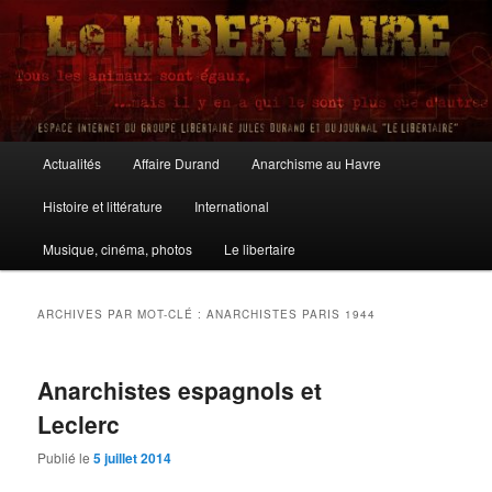
Aller
Aller
au
au
contenu
contenu
principal
secondaire
Le Libertaire
Menu
Actualités
Affaire Durand
Anarchisme au Havre
principal
Histoire et littérature
International
Musique, cinéma, photos
Le libertaire
ARCHIVES PAR MOT-CLÉ :
ANARCHISTES PARIS 1944
Anarchistes espagnols et
Leclerc
Publié le
5 juillet 2014