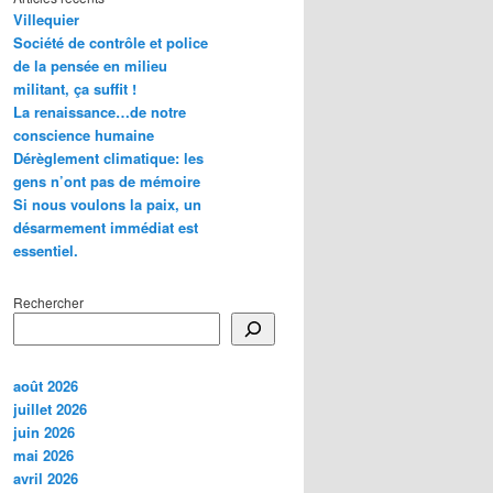
Villequier
Société de contrôle et police
de la pensée en milieu
militant, ça suffit !
La renaissance…de notre
conscience humaine
Dérèglement climatique: les
gens n’ont pas de mémoire
Si nous voulons la paix, un
désarmement immédiat est
essentiel.
Rechercher
août 2026
juillet 2026
juin 2026
mai 2026
avril 2026