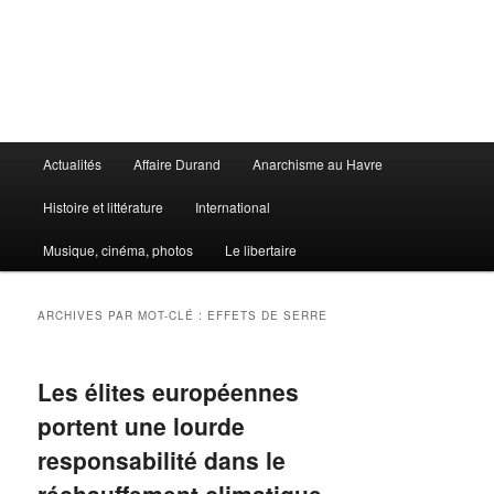
Aller
Aller
au
au
contenu
contenu
principal
secondaire
Le Libertaire
Menu
Actualités
Affaire Durand
Anarchisme au Havre
principal
Histoire et littérature
International
Musique, cinéma, photos
Le libertaire
ARCHIVES PAR MOT-CLÉ :
EFFETS DE SERRE
Les élites européennes
portent une lourde
responsabilité dans le