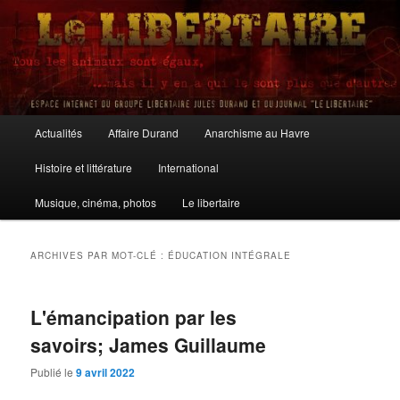
Aller
Aller
au
au
contenu
contenu
principal
secondaire
Le Libertaire
Menu
Actualités
Affaire Durand
Anarchisme au Havre
principal
Histoire et littérature
International
Musique, cinéma, photos
Le libertaire
ARCHIVES PAR MOT-CLÉ :
ÉDUCATION INTÉGRALE
L'émancipation par les
savoirs; James Guillaume
Publié le
9 avril 2022