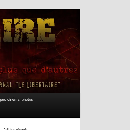
ue, cinéma, photos
Articles récents