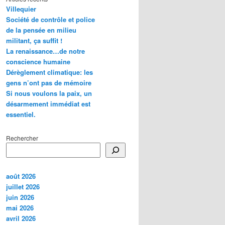
Villequier
Société de contrôle et police
de la pensée en milieu
militant, ça suffit !
La renaissance…de notre
conscience humaine
Dérèglement climatique: les
gens n’ont pas de mémoire
Si nous voulons la paix, un
désarmement immédiat est
essentiel.
Rechercher
août 2026
juillet 2026
juin 2026
mai 2026
avril 2026