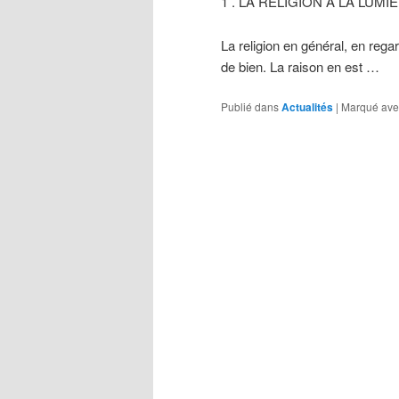
1 . LA RELIGION À LA LUMI
La religion en général, en rega
de bien. La raison en est …
Publié dans
Actualités
|
Marqué ave