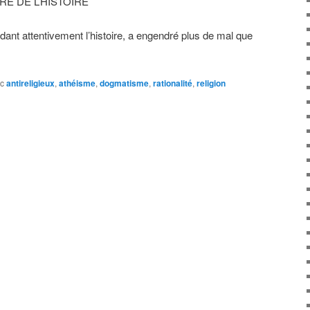
ÈRE DE L’HISTOIRE
rdant attentivement l’histoire, a engendré plus de mal que
c
antireligieux
,
athéisme
,
dogmatisme
,
rationalité
,
religion