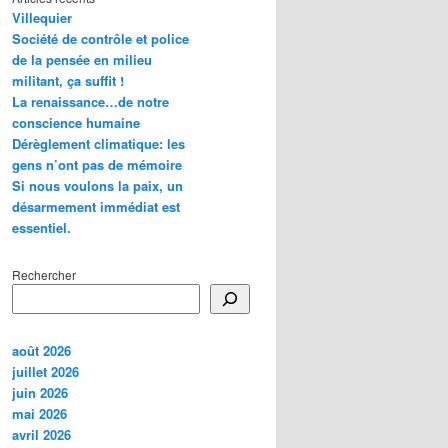
Villequier
Société de contrôle et police
de la pensée en milieu
militant, ça suffit !
La renaissance…de notre
conscience humaine
Dérèglement climatique: les
gens n’ont pas de mémoire
Si nous voulons la paix, un
désarmement immédiat est
essentiel.
Rechercher
août 2026
juillet 2026
juin 2026
mai 2026
avril 2026