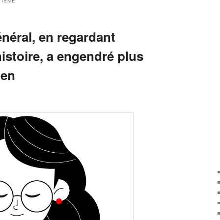
TISME
énéral, en regardant
histoire, a engendré plus
ien