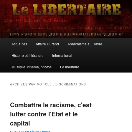
Aller
Aller
au
au
contenu
contenu
principal
secondaire
Le Libertaire
Menu
Actualités
Affaire Durand
Anarchisme au Havre
principal
Histoire et littérature
International
Musique, cinéma, photos
Le libertaire
ARCHIVES PAR MOT-CLÉ :
DISCRIMINATIONS
Combattre le racisme, c'est
lutter contre l'Etat et le
capital
Publié le