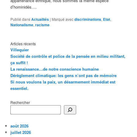
appartenance ethnique, nous sommes la même espèce
d’hominidés.…
Publié dans
Actualités
|
Marqué avec
discriminations
,
Etat
,
Nationalisme
,
racisme
Articles récents
Villequier
Société de contrôle et police de la pensée en milieu militant,
ça suffit !
La renaissance…de notre conscience humaine
Dérèglement climatique: les gens n’ont pas de mémoire
Si nous voulons la paix, un désarmement immédiat est
essentiel.
Rechercher
août 2026
juillet 2026