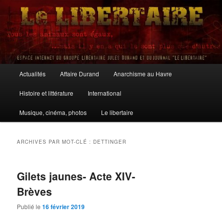
Aller
Aller
au
au
contenu
contenu
principal
secondaire
Le Libertaire
Menu
Actualités
Affaire Durand
Anarchisme au Havre
principal
Histoire et littérature
International
Musique, cinéma, photos
Le libertaire
ARCHIVES PAR MOT-CLÉ :
DETTINGER
Gilets jaunes- Acte XIV-
Brèves
Publié le
16 février 2019