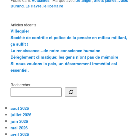
Publié dans
Actualités
|
Marqué avec
Dettinger
,
Gilets jaunes
,
Jules
Durand
,
Le Havre
,
le libertaire
Articles récents
Villequier
Société de contrôle et police de la pensée en milieu militant,
ça suffit !
La renaissance…de notre conscience humaine
Dérèglement climatique: les gens n’ont pas de mémoire
Si nous voulons la paix, un désarmement immédiat est
essentiel.
Rechercher
août 2026
juillet 2026
juin 2026
mai 2026
avril 2026