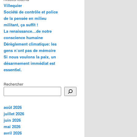
Villequier
Société de contrôle et police
de la pensée en milieu
militant, ça suffit !
La renaissance…de notre
conscience humaine
Dérèglement climatique: les
gens n’ont pas de mémoire
Si nous voulons la paix, un
désarmement immédiat est
essentiel.
Rechercher
août 2026
juillet 2026
juin 2026
mai 2026
avril 2026