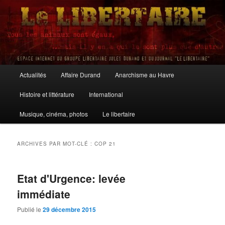
Aller
Aller
au
au
contenu
contenu
principal
secondaire
Le Libertaire
Menu
Actualités
Affaire Durand
Anarchisme au Havre
principal
Histoire et littérature
International
Musique, cinéma, photos
Le libertaire
ARCHIVES PAR MOT-CLÉ :
COP 21
Etat d'Urgence: levée
immédiate
Publié le
29 décembre 2015