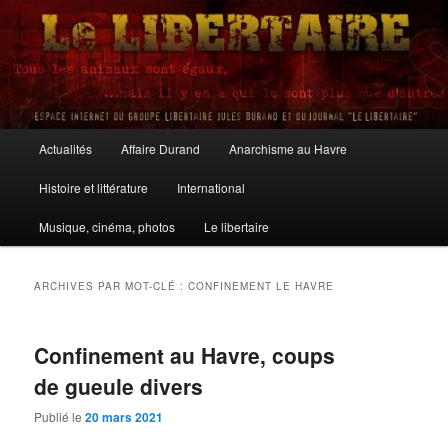
Aller
Aller
au
au
contenu
contenu
principal
secondaire
Le Libertaire
Menu
Actualités
Affaire Durand
Anarchisme au Havre
principal
Histoire et littérature
International
Musique, cinéma, photos
Le libertaire
ARCHIVES PAR MOT-CLÉ :
CONFINEMENT LE HAVRE
Confinement au Havre, coups
de gueule divers
Publié le
20 mars 2021