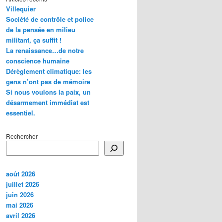
Villequier
Société de contrôle et police
de la pensée en milieu
militant, ça suffit !
La renaissance…de notre
conscience humaine
Dérèglement climatique: les
gens n’ont pas de mémoire
Si nous voulons la paix, un
désarmement immédiat est
essentiel.
Rechercher
août 2026
juillet 2026
juin 2026
mai 2026
avril 2026