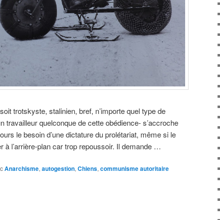
oit trotskyste, stalinien, bref, n’importe quel type de
 un travailleur quelconque de cette obédience- s’accroche
oujours le besoin d’une dictature du prolétariat, même si le
 à l’arrière-plan car trop repoussoir. Il demande …
c
Anarchisme
,
autogestion
,
Chiens
,
communisme autoritaire