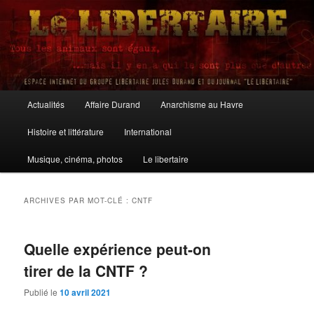
Aller
Aller
au
au
contenu
contenu
principal
secondaire
Le Libertaire
Menu
Actualités
Affaire Durand
Anarchisme au Havre
principal
Histoire et littérature
International
Musique, cinéma, photos
Le libertaire
ARCHIVES PAR MOT-CLÉ :
CNTF
Quelle expérience peut-on
tirer de la CNTF ?
Publié le
10 avril 2021