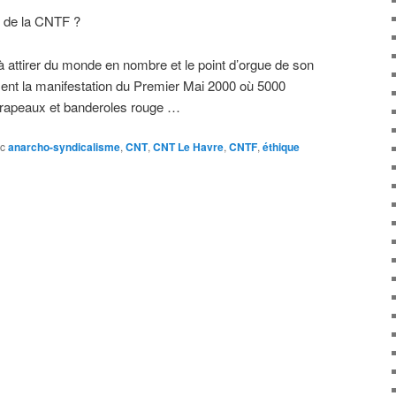
r de la CNTF ?
ttirer du monde en nombre et le point d’orgue de son
nt la manifestation du Premier Mai 2000 où 5000
 drapeaux et banderoles rouge …
c
anarcho-syndicalisme
,
CNT
,
CNT Le Havre
,
CNTF
,
éthique