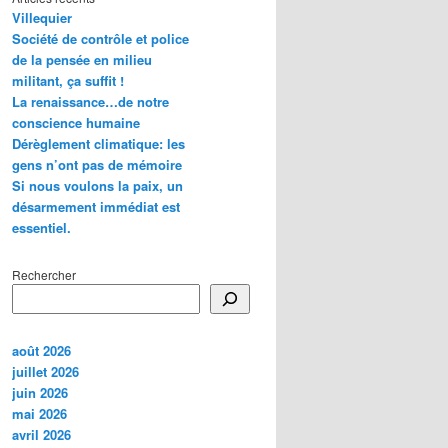
Villequier
Société de contrôle et police
de la pensée en milieu
militant, ça suffit !
La renaissance…de notre
conscience humaine
Dérèglement climatique: les
gens n’ont pas de mémoire
Si nous voulons la paix, un
désarmement immédiat est
essentiel.
Rechercher
août 2026
juillet 2026
juin 2026
mai 2026
avril 2026