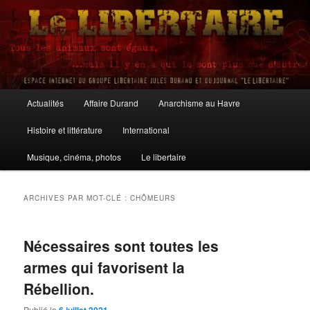
Aller
Aller
au
au
contenu
contenu
principal
secondaire
Le Libertaire
Menu
Actualités
Affaire Durand
Anarchisme au Havre
principal
Histoire et littérature
International
Musique, cinéma, photos
Le libertaire
ARCHIVES PAR MOT-CLÉ :
CHÔMEURS
Nécessaires sont toutes les
armes qui favorisent la
Rébellion.
Publié le