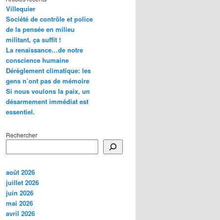
Villequier
Société de contrôle et police
de la pensée en milieu
militant, ça suffit !
La renaissance…de notre
conscience humaine
Dérèglement climatique: les
gens n’ont pas de mémoire
Si nous voulons la paix, un
désarmement immédiat est
essentiel.
Rechercher
août 2026
juillet 2026
juin 2026
mai 2026
avril 2026