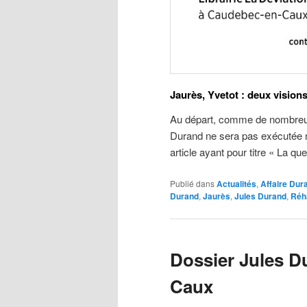
Jaurès, Yvetot : deux vision
Au départ, comme de nombreux
Durand ne sera pas exécutée 
article ayant pour titre « La que
Publié dans
Actualités
,
Affaire Dur
Durand
,
Jaurès
,
Jules Durand
,
Réha
Dossier Jules D
Caux