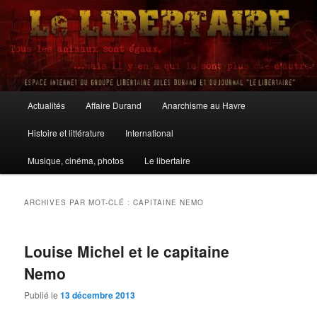
Aller
Aller
au
au
contenu
contenu
principal
secondaire
Le Libertaire
Menu
Actualités
Affaire Durand
Anarchisme au Havre
principal
Histoire et littérature
International
Musique, cinéma, photos
Le libertaire
ARCHIVES PAR MOT-CLÉ :
CAPITAINE NEMO
Louise Michel et le capitaine
Nemo
Publié le
13 décembre 2013