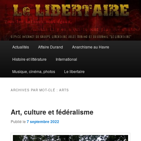
Aller
Aller
au
au
contenu
contenu
principal
secondaire
Le Libertaire
Menu
Actualités
Affaire Durand
Anarchisme au Havre
principal
Histoire et littérature
International
Musique, cinéma, photos
Le libertaire
ARCHIVES PAR MOT-CLÉ :
ARTS
Art, culture et fédéralisme
Publié le
7 septembre 2022