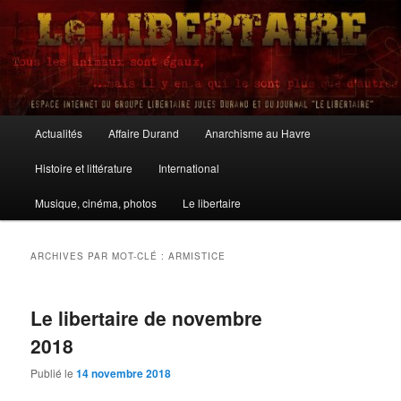
Aller
Aller
au
au
contenu
contenu
principal
secondaire
Le Libertaire
Menu
Actualités
Affaire Durand
Anarchisme au Havre
principal
Histoire et littérature
International
Musique, cinéma, photos
Le libertaire
ARCHIVES PAR MOT-CLÉ :
ARMISTICE
Le libertaire de novembre
2018
Publié le
14 novembre 2018