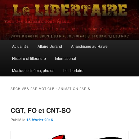
Aller
Aller
au
au
contenu
contenu
principal
secondaire
Le Libertaire
Menu
Actualités
Affaire Durand
Anarchisme au Havre
principal
Histoire et littérature
International
Musique, cinéma, photos
Le libertaire
ARCHIVES PAR MOT-CLÉ :
ANIMATION PARIS
CGT, FO et CNT-SO
Publié le
15 février 2016