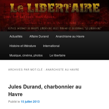
Aller
Aller
au
au
contenu
contenu
principal
secondaire
Le Libertaire
Menu
Actualités
Affaire Durand
Anarchisme au Havre
principal
Histoire et littérature
International
Musique, cinéma, photos
Le libertaire
ARCHIVES PAR MOT-CLÉ :
ANARCHISTE AU HAVRE
Jules Durand, charbonnier au
Havre
Publié le
15 juillet 2013