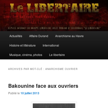
Aller
Aller
au
au
contenu
contenu
principal
secondaire
Le Libertaire
Menu
Actualités
Affaire Durand
Anarchisme au Havre
principal
Histoire et littérature
International
Musique, cinéma, photos
Le libertaire
ARCHIVES PAR MOT-CLÉ :
ANARCHISME OUVRIER
Bakounine face aux ouvriers
Publié le
10 juillet 2013