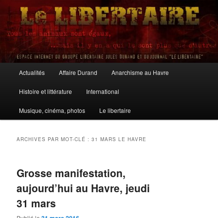
Aller
Aller
au
au
contenu
contenu
principal
secondaire
Le Libertaire
Menu
Actualités
Affaire Durand
Anarchisme au Havre
principal
Histoire et littérature
International
Musique, cinéma, photos
Le libertaire
ARCHIVES PAR MOT-CLÉ :
31 MARS LE HAVRE
Grosse manifestation,
aujourd’hui au Havre, jeudi
31 mars
Publié le