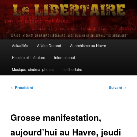
Aller
au
contenu
principal
Le Libertaire
Menu
Actualités
Affaire Durand
Anarchisme au Havre
principal
Histoire et littérature
International
Musique, cinéma, photos
Le libertaire
Navigation
←
Précédent
Suivant
→
des
articles
Grosse manifestation,
aujourd’hui au Havre, jeudi