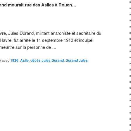
urand mourait rue des Asiles à Rouen…
e, Jules Durand, militant anarchiste et secrétaire du
avre, fut arrêté le 11 septembre 1910 et inculpé
e meurtre sur la personne de …
 avec
1926
,
Asile
,
décès Jules Durand
,
Durand Jules