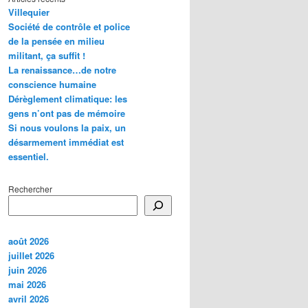
Villequier
Société de contrôle et police
de la pensée en milieu
militant, ça suffit !
La renaissance…de notre
conscience humaine
Dérèglement climatique: les
gens n’ont pas de mémoire
Si nous voulons la paix, un
désarmement immédiat est
essentiel.
Rechercher
août 2026
juillet 2026
juin 2026
mai 2026
avril 2026