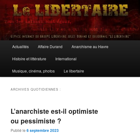
Aller
Aller
au
au
contenu
contenu
principal
secondaire
Le Libertaire
Menu
Actualités
Affaire Durand
Anarchisme au Havre
principal
Histoire et littérature
International
Musique, cinéma, photos
Le libertaire
ARCHIVES QUOTIDIENNES :
L’anarchiste est-il optimiste
ou pessimiste ?
Publié le
6 septembre 2023