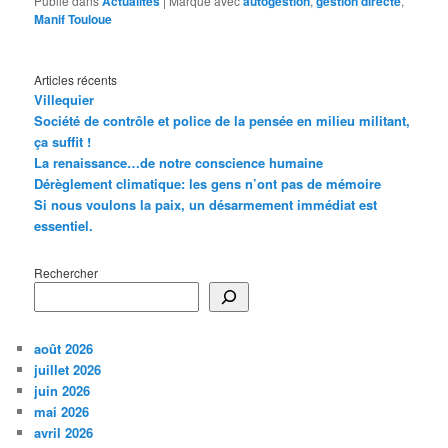
Publié dans
Actualités
|
Marqué avec
autogestion
,
gestion directe
,
Manif Touloue
Articles récents
Villequier
Société de contrôle et police de la pensée en milieu militant,
ça suffit !
La renaissance…de notre conscience humaine
Dérèglement climatique: les gens n’ont pas de mémoire
Si nous voulons la paix, un désarmement immédiat est
essentiel.
Rechercher
août 2026
juillet 2026
juin 2026
mai 2026
avril 2026