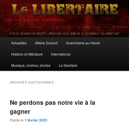
Aller
Aller
au
au
contenu
contenu
principal
secondaire
Le Libertaire
Menu
Actualités
Affaire Durand
Anarchisme au Havre
principal
Histoire et littérature
International
Musique, cinéma, photos
Le libertaire
ARCHIVES QUOTIDIENNES :
Ne perdons pas notre vie à la
gagner
Publié le
1 février 2023