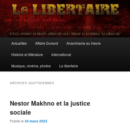
Aller
Aller
au
au
contenu
contenu
principal
secondaire
Le Libertaire
Menu
Actualités
Affaire Durand
Anarchisme au Havre
principal
Histoire et littérature
International
Musique, cinéma, photos
Le libertaire
ARCHIVES QUOTIDIENNES :
Nestor Makhno et la justice
sociale
Publié le
24 mars 2022