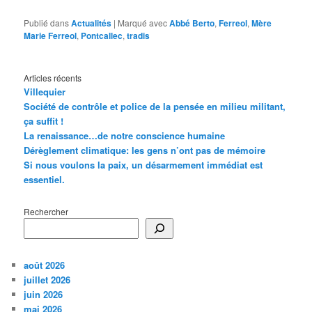
Publié dans
Actualités
|
Marqué avec
Abbé Berto
,
Ferreol
,
Mère
Marie Ferreol
,
Pontcallec
,
tradis
Articles récents
Villequier
Société de contrôle et police de la pensée en milieu militant,
ça suffit !
La renaissance…de notre conscience humaine
Dérèglement climatique: les gens n’ont pas de mémoire
Si nous voulons la paix, un désarmement immédiat est
essentiel.
Rechercher
août 2026
juillet 2026
juin 2026
mai 2026