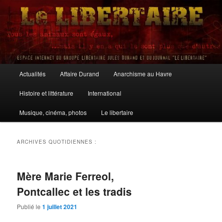
Aller
Aller
au
au
contenu
contenu
principal
secondaire
Le Libertaire
Menu
Actualités
Affaire Durand
Anarchisme au Havre
principal
Histoire et littérature
International
Musique, cinéma, photos
Le libertaire
ARCHIVES QUOTIDIENNES :
Mère Marie Ferreol,
Pontcallec et les tradis
Publié le
1 juillet 2021