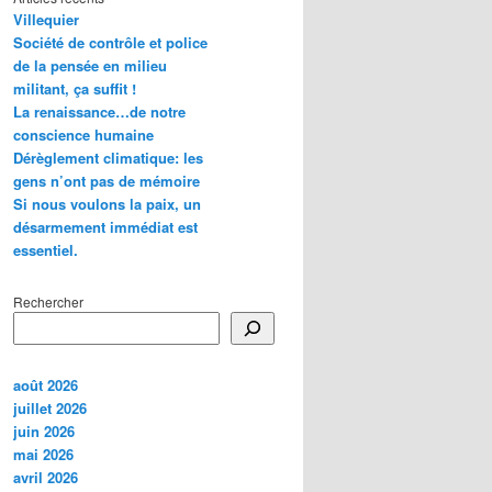
Villequier
Société de contrôle et police
de la pensée en milieu
militant, ça suffit !
La renaissance…de notre
conscience humaine
Dérèglement climatique: les
gens n’ont pas de mémoire
Si nous voulons la paix, un
désarmement immédiat est
essentiel.
Rechercher
août 2026
juillet 2026
juin 2026
mai 2026
avril 2026