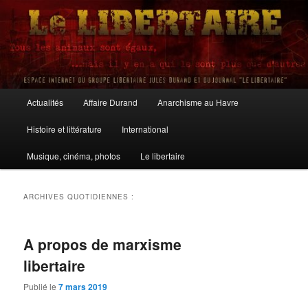
Aller
Aller
au
au
contenu
contenu
principal
secondaire
Le Libertaire
Menu
Actualités
Affaire Durand
Anarchisme au Havre
principal
Histoire et littérature
International
Musique, cinéma, photos
Le libertaire
ARCHIVES QUOTIDIENNES :
A propos de marxisme
libertaire
Publié le
7 mars 2019