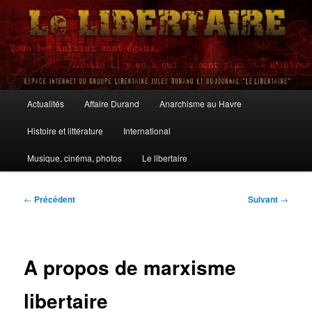
Aller
au
contenu
principal
Le Libertaire
Menu
Actualités
Affaire Durand
Anarchisme au Havre
principal
Histoire et littérature
International
Musique, cinéma, photos
Le libertaire
Navigation
←
Précédent
Suivant
→
des
articles
A propos de marxisme
libertaire