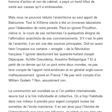
homme d’action et non de cabinet, a payé un lourd tribut de
santé aux causes qu’il a embrassées.
Mais nous ne pouvons réduire l’anarchisme au seul apport de
Bakounine. Tout le XIXème siècle a été un immense laboratoire
pour l’élaboration de notre pensée. Peut-on ignorer Proudhon,
même si, le cours de ses recherches l’a quelquefois éloigné de
l’affirmation anarchiste de ses commencements. S’il n’est le père
de l’anarchie, il en est une des sources principales. Doit-on aussi
faire l’impasse sur certains « enragés » de la Révolution
française ? Ignorer absolument les quarante-huitard Joseph
Déjacques, Achille Coeurderoy, Anselme Bellejarrigue ? Et à
partir de ce dernier qui fut un pont entre deux mondes, ne pas
tenir compte de l’apport nord-américain et en général anglo-saxon
malheureusement ignoré en France ? Ne pas tenir compte d’un
William Godwin ? Non, assurément non.
La construction est mondiale ou si l’on préfère internationale,
œuvre tout à la fois individuelle et collective. On a trop l’habitude
dans nos milieux à prendre pour argent comptant toutes les
sornettes de l’école marxienne. Il en est ainsi pour l’histoire de
l’Internationale que sous son influence, on réduit un peu trop vite