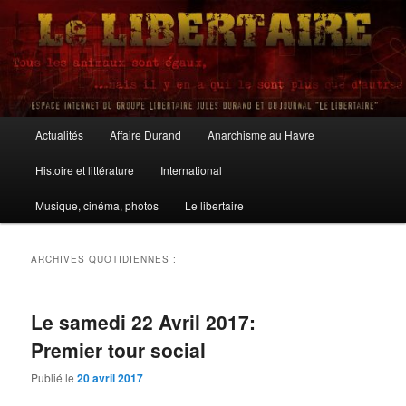
Aller
Aller
au
au
contenu
contenu
principal
secondaire
Le Libertaire
Menu
Actualités
Affaire Durand
Anarchisme au Havre
principal
Histoire et littérature
International
Musique, cinéma, photos
Le libertaire
ARCHIVES QUOTIDIENNES :
Le samedi 22 Avril 2017:
Premier tour social
Publié le
20 avril 2017