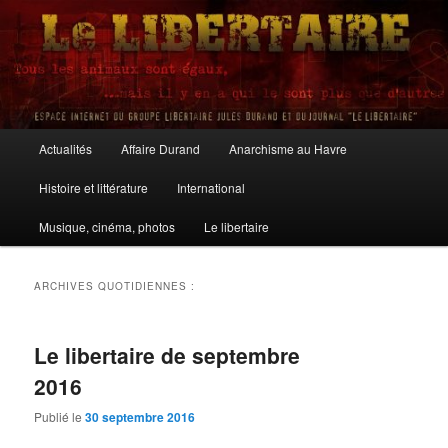
Aller
Aller
au
au
contenu
contenu
principal
secondaire
Le Libertaire
Menu
Actualités
Affaire Durand
Anarchisme au Havre
principal
Histoire et littérature
International
Musique, cinéma, photos
Le libertaire
ARCHIVES QUOTIDIENNES :
Le libertaire de septembre
2016
Publié le
30 septembre 2016