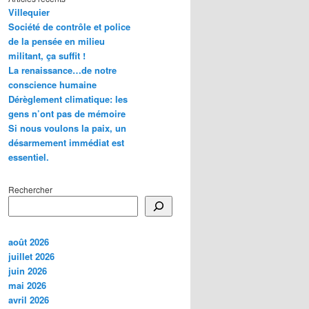
Villequier
Société de contrôle et police
de la pensée en milieu
militant, ça suffit !
La renaissance…de notre
conscience humaine
Dérèglement climatique: les
gens n’ont pas de mémoire
Si nous voulons la paix, un
désarmement immédiat est
essentiel.
Rechercher
août 2026
juillet 2026
juin 2026
mai 2026
avril 2026