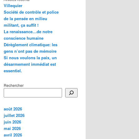
Villequier
Société de contrôle et police
de la pensée en milieu
militant, ça suffit !
La renaissance…de notre
conscience humaine
Dérèglement climatique: les
gens n’ont pas de mémoire
Si nous voulons la paix, un
désarmement immédiat est
essentiel.
Rechercher
août 2026
juillet 2026
juin 2026
mai 2026
avril 2026