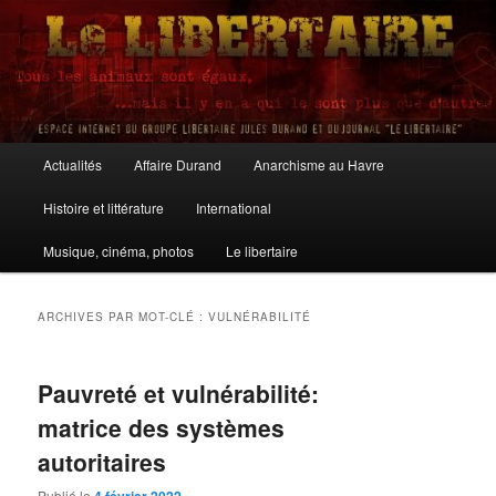
Aller
Aller
au
au
contenu
contenu
principal
secondaire
Le Libertaire
Menu
Actualités
Affaire Durand
Anarchisme au Havre
principal
Histoire et littérature
International
Musique, cinéma, photos
Le libertaire
ARCHIVES PAR MOT-CLÉ :
VULNÉRABILITÉ
Pauvreté et vulnérabilité:
matrice des systèmes
autoritaires
Publié le