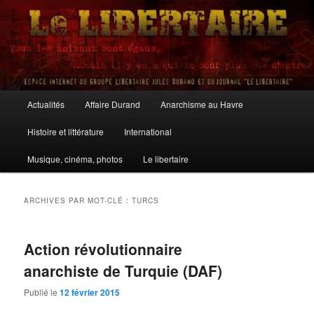
Aller
Aller
au
au
contenu
contenu
principal
secondaire
Le Libertaire
Menu
Actualités
Affaire Durand
Anarchisme au Havre
principal
Histoire et littérature
International
Musique, cinéma, photos
Le libertaire
ARCHIVES PAR MOT-CLÉ :
TURCS
Action révolutionnaire
anarchiste de Turquie (DAF)
Publié le
12 février 2015