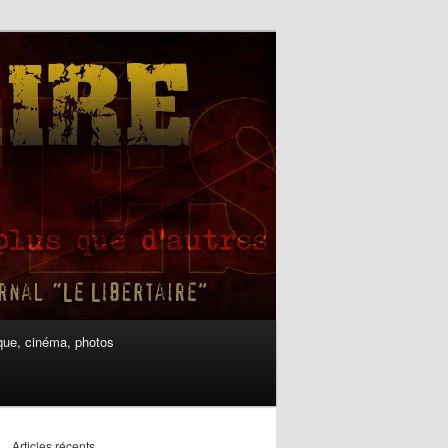
ue, cinéma, photos
Articles récents