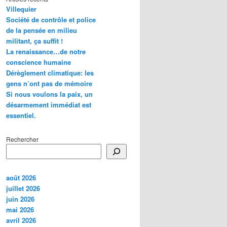
Villequier
Société de contrôle et police
de la pensée en milieu
militant, ça suffit !
La renaissance…de notre
conscience humaine
Dérèglement climatique: les
gens n’ont pas de mémoire
Si nous voulons la paix, un
désarmement immédiat est
essentiel.
Rechercher
août 2026
juillet 2026
juin 2026
mai 2026
avril 2026