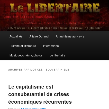
Aller
Aller
au
au
contenu
contenu
principal
secondaire
Le Libertaire
Menu
Actualités
Affaire Durand
Anarchisme au Havre
principal
Histoire et littérature
International
Musique, cinéma, photos
Le libertaire
ARCHIVES PAR MOT-CLÉ :
SOUVERAINISME
Le capitalisme est
consubstantiel de crises
économiques récurrentes
Publié le